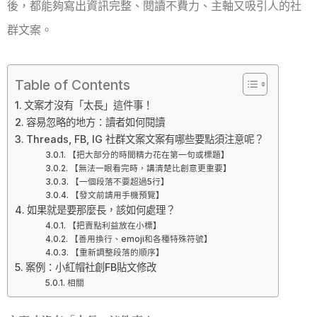
後，都能夠寫出資訊完整、閱讀不費力、主軸又吸引人的社
群文案。
Table of Contents
文案才沒有「太長」這件事！
容易忽略的地方：讀者如何閱讀
Threads, FB, IG 社群文案文案有哪些要點須注意呢？
【把大部分的時間精力花在第一句或標題】
【無法一眼看完時，講清楚比創意更重要】
【一個段落不要超過5行】
【發文前請用手機預覽】
如果就是要那麼長，該如何處理？
【把賣點利益放在小標】
【善用換行、emoji和各種特殊符號】
【重新調整段落的順序】
案例：小紅帽社創FB貼文修改
相關