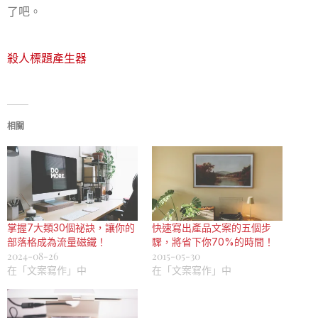
了吧。
殺人標題產生器
相關
掌握7大類30個祕訣，讓你的
快速寫出產品文案的五個步
部落格成為流量磁鐵！
驟，將省下你70%的時間！
2024-08-26
2015-05-30
在「文案寫作」中
在「文案寫作」中