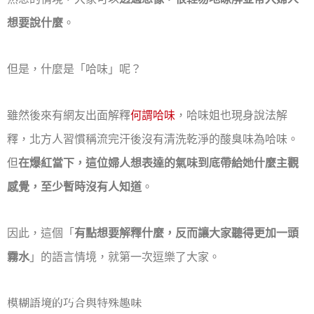
想要說什麼
。
但是，什麼是「哈味」呢？
雖然後來有網友出面解釋
何謂哈味
，哈味姐也現身說法解
釋，北方人習慣稱流完汗後沒有清洗乾淨的酸臭味為哈味。
但
在爆紅當下，這位婦人想表達的氣味到底帶給她什麼主觀
感覺，至少暫時沒有人知道
。
因此，這個「
有點想要解釋什麼，反而讓大家聽得更加一頭
霧水
」的語言情境，就第一次逗樂了大家。
模糊語境的巧合與特殊趣味