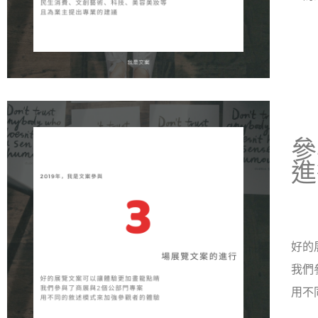
參
進
好的
我們
用不