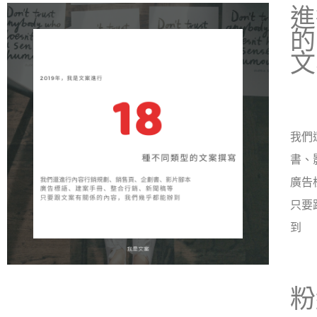
進
的
文
我們
書、
廣告
只要
到
粉