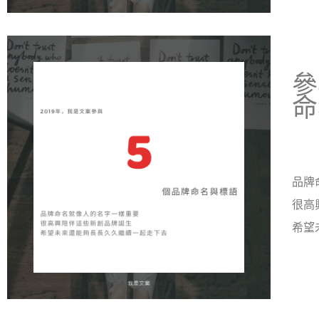
參
命
品牌
很高
希望