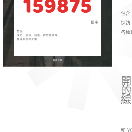
包含
採訪
各種
開
的
線
和 Y