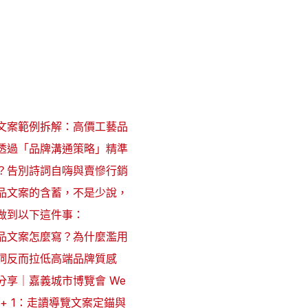
文案範例拆解：高價工藝品
透過「品牌溝通策略」精準
？告別詩詞自嗨與賣慘行銷
品文案的含蓄，不是少說，
做到以下這件事：
品文案怎麼寫？為什麼濫用
詞反而拉低高端品牌質感
分享｜嘉義城市博覽會 We
y + 1：走讀導覽文案定錨與