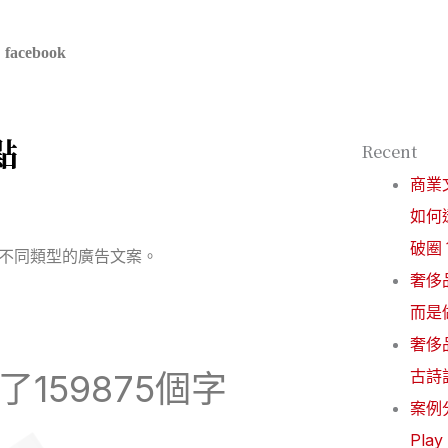
facebook
點
Recent
商業
如何
破圈
多不同類型的廣告文案。
奢侈
而是
奢侈
古詩
了159875個字
案例
Pla