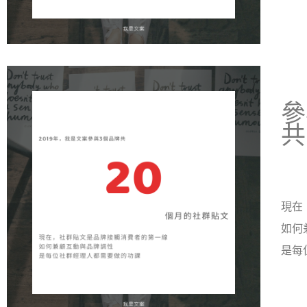
參
共
現在
如何
是每