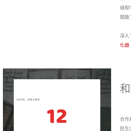
過程
開啟
深入
化器
和
合作
民生