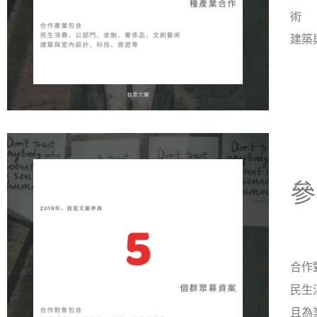
術
建築
參
合作
民生
且為